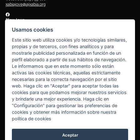
xabiajove@ajxabia.org
Play Jove
Centro de ocio y tiempo libre para jóvenes de 12 a 18 años. Lugar de
Usamos cookies
encuentro y diversión
Plaça de la Constitució s/n. 03730 Jávea/Xàbia
Este sitio web utiliza cookies y/o tecnologías similares,
Cómo llegar
propias y de terceros, con fines analíticos y para
mostrarle publicidad personalizada en función de un
Joves Plus
perfil elaborado a partir de sus hábitos de navegación.
Espai per a joves entre 18 a 30 anys
Le informamos que en este momento sólo están
Plaça de Baix s/n. 03730 Jávea/Xàbia
activas las cookies técnicas, aquellas estrictamente
Cómo llegar
necesarias para la correcta navegación por el sitio
web. Haga clic en "Aceptar" para aceptar todas las
Tornar al inici
cookies para que podamos mejorar nuestros servicios
y brindarle una mejor experiencia. Haga clic en
"Configuración" para gestionar las preferencias de
© Ajuntament de Xàbia
cookies y obtener más información sobre nuestra
Aviso legal
|
Política de cookies
(
Cambiar tu consentimiento
)
política de cookies
Información protección de datos
|
Derechos protección de datos
|
Delegado protección de datos (DPD)
|
Registro actividades de
tratamiento
|
Aceptar