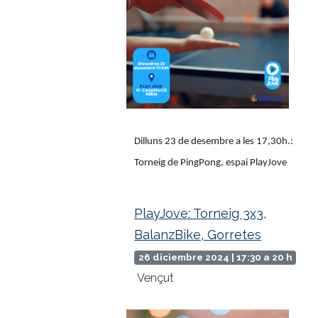
Dilluns 23 de desembre a les 17,30h.:
Torneig de PingPong, espai PlayJove
PlayJove: Torneig 3x3,
BalanzBike, Gorretes
26 diciembre 2024 | 17:30 a 20 h
Vençut