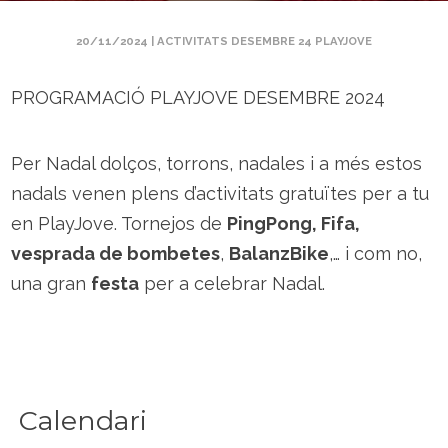
20/11/2024
|
ACTIVITATS DESEMBRE 24 PLAYJOVE
PROGRAMACIÓ PLAYJOVE DESEMBRE 2024
Per Nadal dolços, torrons, nadales i a més estos
nadals venen plens d’activitats gratuïtes per a tu
en PlayJove. Tornejos de
PingPong, Fifa,
vesprada de bombetes
,
BalanzBike
,… i com no,
una gran
festa
per a celebrar Nadal.
Calendari