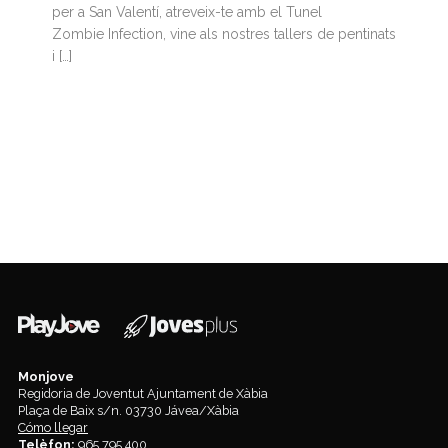
per a San Valentí, atreveix-te amb el Tunel
Zombie Infection, vine als nostres tallers de pentinats
i […]
Monjove
Regidoria de Joventut Ajuntament de Xàbia
Plaça de Baix s/n. 03730 Jávea/Xàbia
Cómo llegar
Telèfon:
965 795 400