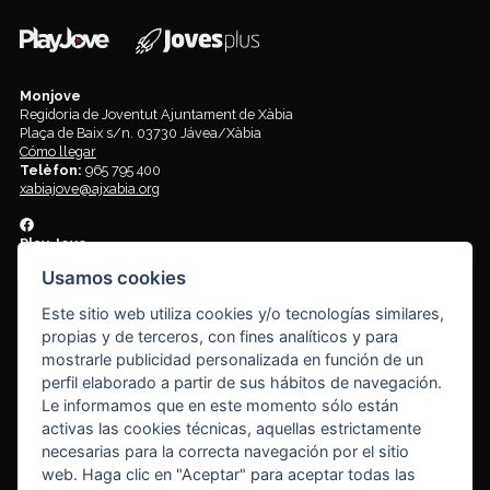
Monjove
Regidoria de Joventut Ajuntament de Xàbia
Plaça de Baix s/n. 03730 Jávea/Xàbia
Cómo llegar
Telèfon:
965 795 400
xabiajove@ajxabia.org
Play Jove
Centro de ocio y tiempo libre para jóvenes de 12 a 18 años. Lugar de
Usamos cookies
encuentro y diversión
Plaça de la Constitució s/n. 03730 Jávea/Xàbia
Este sitio web utiliza cookies y/o tecnologías similares,
Cómo llegar
propias y de terceros, con fines analíticos y para
mostrarle publicidad personalizada en función de un
Joves Plus
perfil elaborado a partir de sus hábitos de navegación.
Espai per a joves entre 18 a 30 anys
Le informamos que en este momento sólo están
Plaça de Baix s/n. 03730 Jávea/Xàbia
activas las cookies técnicas, aquellas estrictamente
Cómo llegar
necesarias para la correcta navegación por el sitio
web. Haga clic en "Aceptar" para aceptar todas las
Tornar al inici