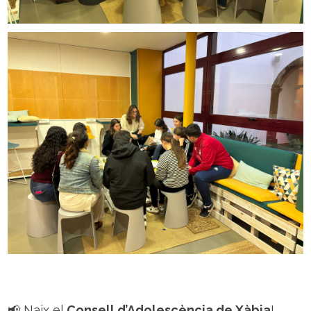
📢 Naix el
Consell d’Adolescència de Xàbia
!