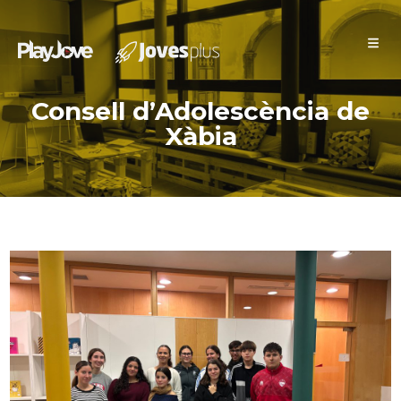
Xàbia Jove
Consell d’Adolescència de
Xàbia