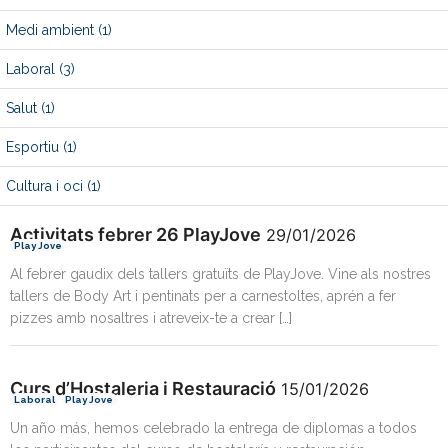
Medi ambient
(1)
Laboral
(3)
Salut
(1)
Esportiu
(1)
Cultura i oci
(1)
Activitats febrer 26 PlayJove
29/01/2026
Play Jove
Al febrer gaudix dels tallers gratuïts de PlayJove. Vine als nostres
tallers de Body Art i pentinats per a carnestoltes, aprén a fer
pizzes amb nosaltres i atreveix-te a crear […]
Curs d’Hostaleria i Restauració
15/01/2026
Laboral
Play Jove
Un año más, hemos celebrado la entrega de diplomas a todos