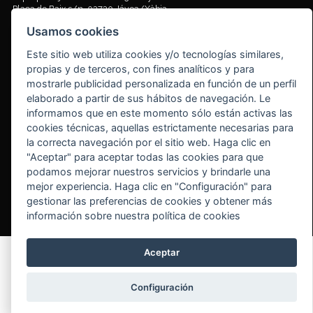
Plaça de Baix s/n. 03730 Jávea/Xàbia
Cómo llegar
Usamos cookies
Tornar al inici
Este sitio web utiliza cookies y/o tecnologías similares,
propias y de terceros, con fines analíticos y para
mostrarle publicidad personalizada en función de un perfil
elaborado a partir de sus hábitos de navegación. Le
© Ajuntament de Xàbia
Aviso legal
|
Política de cookies
(
Cambiar tu consentimiento
)
informamos que en este momento sólo están activas las
Información protección de datos
|
Derechos protección de datos
|
cookies técnicas, aquellas estrictamente necesarias para
Delegado protección de datos (DPD)
|
Registro actividades de
la correcta navegación por el sitio web. Haga clic en
tratamiento
|
"Aceptar" para aceptar todas las cookies para que
podamos mejorar nuestros servicios y brindarle una
mejor experiencia. Haga clic en "Configuración" para
gestionar las preferencias de cookies y obtener más
información sobre nuestra política de cookies
Aceptar
Configuración