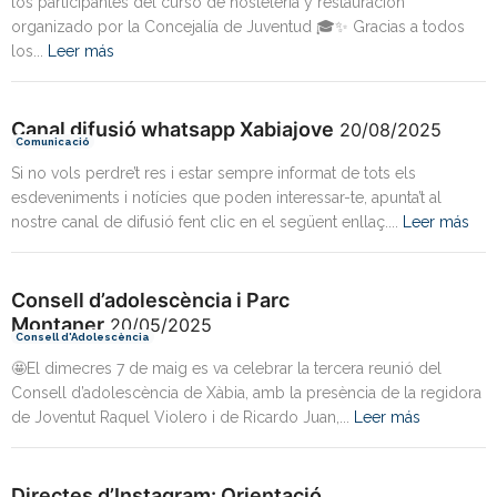
los participantes del curso de hostelería y restauración
organizado por la Concejalía de Juventud 🎓✨ Gracias a todos
los...
Leer más
Canal difusió whatsapp Xabiajove
20/08/2025
Comunicació
Si no vols perdre’t res i estar sempre informat de tots els
esdeveniments i notícies que poden interessar-te, apunta’t al
nostre canal de difusió fent clic en el següent enllaç....
Leer más
Consell d’adolescència i Parc
Montaner
20/05/2025
Consell d'Adolescència
🤩El dimecres 7 de maig es va celebrar la tercera reunió del
Consell d’adolescència de Xàbia, amb la presència de la regidora
de Joventut Raquel Violero i de Ricardo Juan,...
Leer más
Directes d’Instagram: Orientació