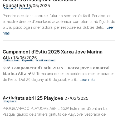
Educativa
15/05/2025
Educació
Laboral
Prendre decisions sobre el futur no sempre és fàcil. Per això, en
el nostre directe d’orientació acadèmica, comptem amb l’ajuda de
Silvia, psicòloga i orientadora, per resoldre els dubtes dels...
Leer
más
Campament d’Estiu 2025 Xarxa Jove Marina
Alta
13/05/2025
Cultura i oci
Esportiu
Medi ambient
🌞🏕️ 𝗖𝗮𝗺𝗽𝗮𝗺𝗲𝗻𝘁 𝗱’𝗘𝘀𝘁𝗶𝘂 𝟮𝟬𝟮𝟱 – 𝗫𝗮𝗿𝘅𝗮 𝗝𝗼𝘃𝗲 𝗖𝗼𝗺𝗮𝗿𝗰𝗮𝗹
𝗠𝗮𝗿𝗶𝗻𝗮 𝗔𝗹𝘁𝗮 🏕️🌞 Torna una de les experiències més esperades
de l’estiu! Del 29 de juny al 6 de juliol, viu 8...
Leer más
Activitats abril 25 Playjove
27/03/2025
Play Jove
PROGRAMACIÓ PLAYJOVE ABRIL 2025 Este mes d’abril arriba
Pasqua, gaudix dels tallers gratuïts de PlayJove, vesprada de