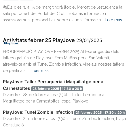
📚Els dies 3, 4 i 5 de març tindrà lloc el Mercat de l’estudiant a la
sala polivalent del Portal del Clot. Trobaràs informació i
assessorament personalitzat sobre estudis, formació...
Leer más
Activitats febrer 25 PlayJove
29/01/2025
Play Jove
PROGRAMACIÓ PLAYJOVE FEBRER 2025 Al febrer gaudix dels
tallers gratuïts de PlayJove, Fem Muffins per a San Valentí,
atreveix-te amb el Tunel Zombie Infection, vine als nostres tallers
de pentinats i...
Leer más
PlayJove: Taller Perruqueria i Maquillatge per a
Carnestoltes
28 febrero 2025 | 17:30 a 20 h
Divendres 28 de febrer a les 17,30h.: Taller Perruqueria i
Maquillatge per a Carnestoltes, espai Playjove
PlayJove: Tunel Zombie Infection
21 febrero 2025 | 17:30 a 20 h
Divendres 21 de febrer a les 17,30h.: Tunel Zombie Infection, Plaça
Constitució