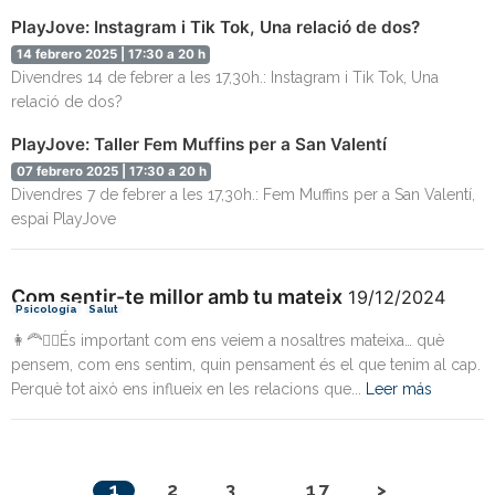
PlayJove: Instagram i Tik Tok, Una relació de dos?
14 febrero 2025 | 17:30 a 20 h
Divendres 14 de febrer a les 17,30h.: Instagram i Tik Tok, Una
relació de dos?
PlayJove: Taller Fem Muffins per a San Valentí
07 febrero 2025 | 17:30 a 20 h
Divendres 7 de febrer a les 17,30h.: Fem Muffins per a San Valentí,
espai PlayJove
Com sentir-te millor amb tu mateix
19/12/2024
Psicología
Salut
👩‍🦰👱‍♂️És important com ens veiem a nosaltres mateixa… què
pensem, com ens sentim, quin pensament és el que tenim al cap.
Perquè tot això ens influeix en les relacions que...
Leer más
1
2
3
17
>
…