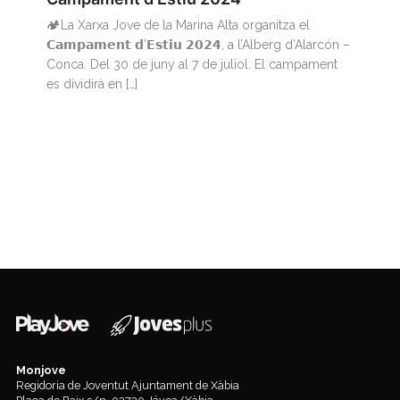
🏕️La Xarxa Jove de la Marina Alta organitza el
𝗖𝗮𝗺𝗽𝗮𝗺𝗲𝗻𝘁 𝗱’𝗘𝘀𝘁𝗶𝘂 𝟮𝟬𝟮𝟰, a l’Alberg d’Alarcón –
Conca. Del 30 de juny al 7 de juliol. El campament
es dividirà en […]
Monjove
Regidoria de Joventut Ajuntament de Xàbia