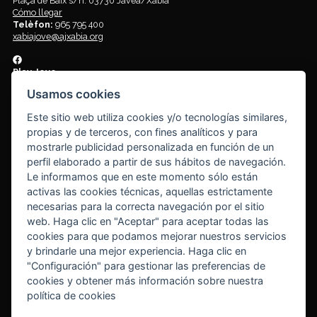
Plaça de Baix s/n. 03730 Jávea/Xàbia
Cómo llegar
Telèfon:
965 795 400
xabiajove@ajxabia.org
Play Jove
Centro de ocio y tiempo libre para jóvenes de 12 a 18 años. Lugar de
Usamos cookies
encuentro y diversión
Plaça de la Constitució s/n. 03730 Jávea/Xàbia
Este sitio web utiliza cookies y/o tecnologías similares,
Cómo llegar
propias y de terceros, con fines analíticos y para
mostrarle publicidad personalizada en función de un
Joves Plus
perfil elaborado a partir de sus hábitos de navegación.
Espai per a joves entre 18 a 30 anys
Le informamos que en este momento sólo están
Plaça de Baix s/n. 03730 Jávea/Xàbia
activas las cookies técnicas, aquellas estrictamente
Cómo llegar
necesarias para la correcta navegación por el sitio
web. Haga clic en "Aceptar" para aceptar todas las
Tornar al inici
cookies para que podamos mejorar nuestros servicios
y brindarle una mejor experiencia. Haga clic en
"Configuración" para gestionar las preferencias de
© Ajuntament de Xàbia
cookies y obtener más información sobre nuestra
Aviso legal
|
Política de cookies
(
Cambiar tu consentimiento
)
política de cookies
Información protección de datos
|
Derechos protección de datos
|
Delegado protección de datos (DPD)
|
Registro actividades de