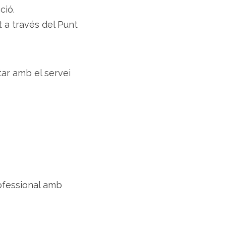
ció.
’t a través del Punt
tar amb el servei
ofessional amb