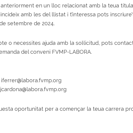
anteriorment en un lloc relacionat amb la teua titula
oincideix amb les del llistat i t’interessa pots inscriure
 de setembre de 2024.
bte o necessites ajuda amb la sol·licitud, pots contac
demanda del conveni FVMP-LABORA.
– iferrer@labora.fvmp.org
– jcardona@labora.fvmp.org
uesta oportunitat per a començar la teua carrera pr