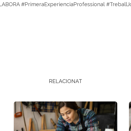
LABORA #PrimeraExperienciaProfessional #TreballJ
RELACIONAT