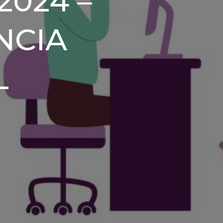
024 –
NCIA
L