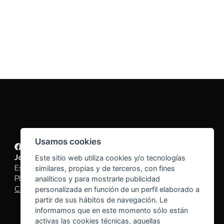
Usamos cookies
Joves Plus
Este sitio web utiliza cookies y/o tecnologías
Espai per a joves entre 18 a 30 anys
similares, propias y de terceros, con fines
Plaça de Baix s/n. 03730 Jávea/Xàbia
analíticos y para mostrarle publicidad
Cómo llegar
personalizada en función de un perfil elaborado a
partir de sus hábitos de navegación. Le
informamos que en este momento sólo están
activas las cookies técnicas, aquellas