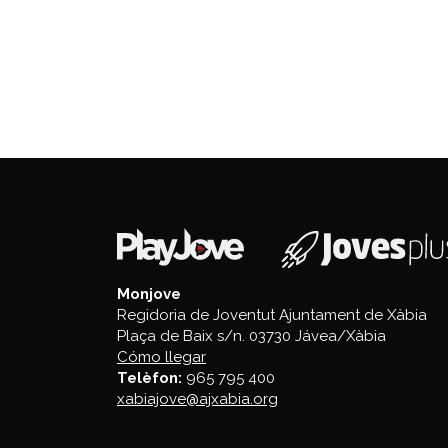
Monjove
Regidoria de Joventut Ajuntament de Xàbia
Plaça de Baix s/n. 03730 Jávea/Xàbia
Cómo llegar
Telèfon:
965 795 400
xabiajove@ajxabia.org