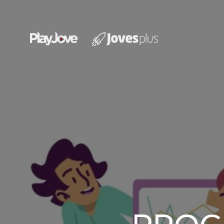
Xàbia
Jove