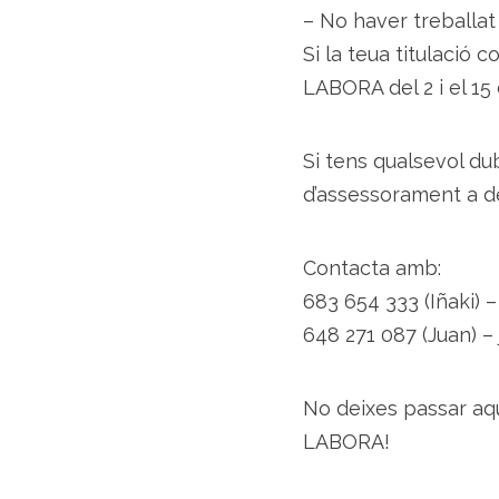
– No haver treballat 
Si la teua titulació c
LABORA del 2 i el 15
Si tens qualsevol du
d’assessorament a 
Contacta amb:
683 654 333 (Iñaki) 
648 271 087 (Juan) 
No deixes passar aq
LABORA!