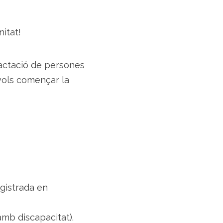
itat!
actació de persones
vols començar la
egistrada en
amb discapacitat).