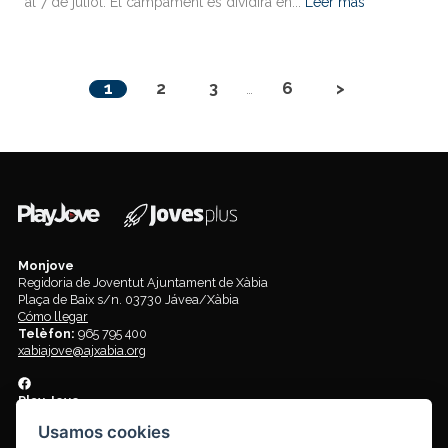
al 7 de juliol. El campament es dividirà en...
Leer más
1
2
3
6
>
…
Monjove
Regidoria de Joventut Ajuntament de Xàbia
Plaça de Baix s/n. 03730 Jávea/Xàbia
Cómo llegar
Telèfon:
965 795 400
xabiajove@ajxabia.org
Play Jove
Centro de ocio y tiempo libre para jóvenes de 12 a 18 años. Lugar de
Usamos cookies
encuentro y diversión