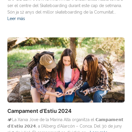
ser el centre del Skateboarding durant este cap de setmana.
Són ja 12 anys del millor skateboarding de la Comunitat...
Leer más
Campament d’Estiu 2024
🏕️La Xarxa Jove de la Marina Alta organitza el 𝗖𝗮𝗺𝗽𝗮𝗺𝗲𝗻𝘁
𝗱’𝗘𝘀𝘁𝗶𝘂 𝟮𝟬𝟮𝟰, a l’Alberg d’Alarcón – Conca. Del 30 de juny