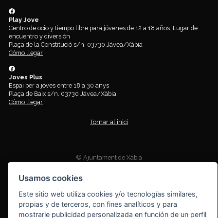
Play Jove
Centro de ocio y tiempo libre para jóvenes de 12 a 18 años. Lugar de
encuentro y diversión
Plaça de la Constitució s/n. 03730 Jávea/Xàbia
Cómo llegar
Joves Plus
Espai per a joves entre 18 a 30 anys
Plaça de Baix s/n. 03730 Jávea/Xàbia
Cómo llegar
Tornar al inici
© Ajuntament de Xàbia
Aviso legal
|
Política de cookies
(
Cambiar tu consentimiento
)
Información protección de datos
|
Derechos protección de datos
|
Usamos cookies
Delegado protección de datos (DPD)
|
Registro actividades de
tratamiento
|
Este sitio web utiliza cookies y/o tecnologías similares,
propias y de terceros, con fines analíticos y para
mostrarle publicidad personalizada en función de un perfil