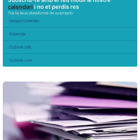
calendari
i no et perdis res
Tria la teua plataforma de suscripció:
Google Calendar
iCalendar
Outlook 365
Outlook Live