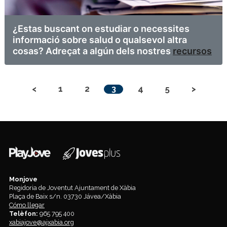
¿Estas buscant on estudiar o necessites
informació sobre salud o qualsevol altra
cosas? Adreçat a algún dels nostres
recursos
<
1
2
3
4
5
>
Monjove
Regidoria de Joventut Ajuntament de Xàbia
Plaça de Baix s/n. 03730 Jávea/Xàbia
Cómo llegar
Telèfon:
965 795 400
xabiajove@ajxabia.org