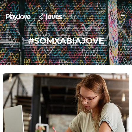
Xàbia Jove
#SOMXABIAJOVE